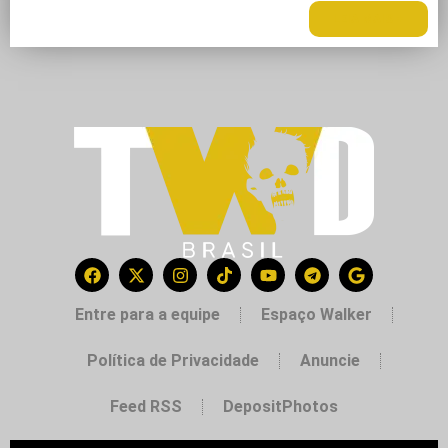
LEIA MAIS +
Entre para a equipe
Espaço Walker
Política de Privacidade
Anuncie
Feed RSS
DepositPhotos