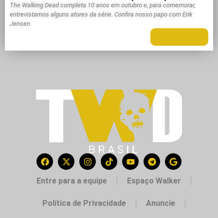
The Walking Dead completa 10 anos em outubro e, para comemorar,
entrevistamos alguns atores da série. Confira nosso papo com Erik
Jensen.
LEIA MAIS +
Entre para a equipe
Espaço Walker
Política de Privacidade
Anuncie