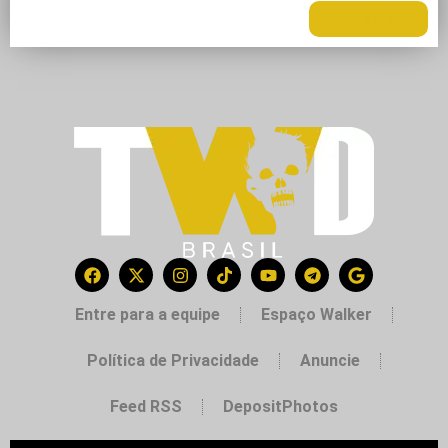
LEIA MAIS +
Entre para a equipe
Espaço Walker
Política de Privacidade
Anuncie
Feed RSS
DepositPhotos