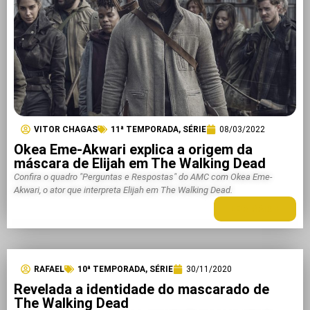
VITOR CHAGAS
11ª TEMPORADA
,
SÉRIE
08/03/2022
Okea Eme-Akwari explica a origem da
máscara de Elijah em The Walking Dead
Confira o quadro "Perguntas e Respostas" do AMC com Okea Eme-
Akwari, o ator que interpreta Elijah em The Walking Dead.
LEIA MAIS +
RAFAEL
10ª TEMPORADA
,
SÉRIE
30/11/2020
Revelada a identidade do mascarado de
The Walking Dead