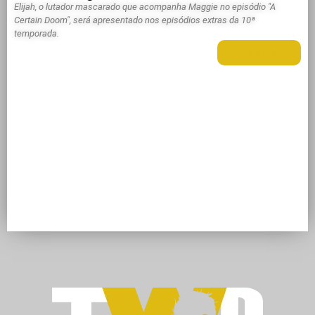
Elijah, o lutador mascarado que acompanha Maggie no episódio "A
Certain Doom", será apresentado nos episódios extras da 10ª
temporada.
LEIA MAIS +