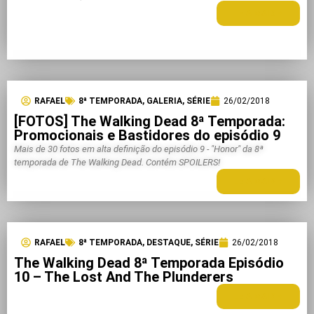
LEIA MAIS +
RAFAEL
8ª TEMPORADA
,
GALERIA
,
SÉRIE
26/02/2018
[FOTOS] The Walking Dead 8ª Temporada:
Promocionais e Bastidores do episódio 9
Mais de 30 fotos em alta definição do episódio 9 - "Honor" da 8ª
temporada de The Walking Dead. Contém SPOILERS!
LEIA MAIS +
RAFAEL
8ª TEMPORADA
,
DESTAQUE
,
SÉRIE
26/02/2018
The Walking Dead 8ª Temporada Episódio
10 – The Lost And The Plunderers
LEIA MAIS +