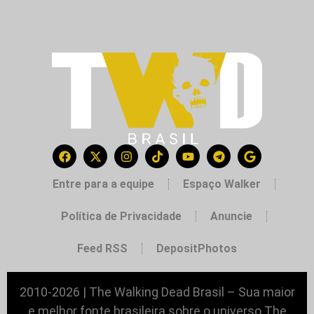
Entre para a equipe
Espaço Walker
Política de Privacidade
Anuncie
Feed RSS
DepositPhotos
2010-2026 | The Walking Dead Brasil – Sua maior
e melhor fonte brasileira sobre o universo The