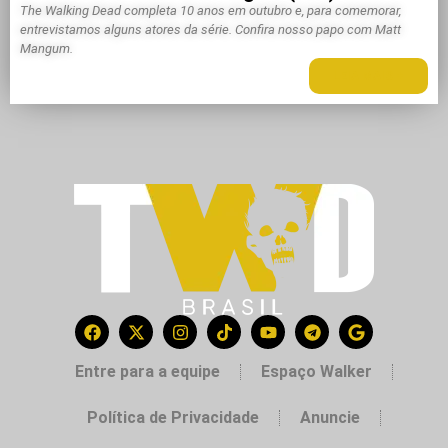
The Walking Dead completa 10 anos em outubro e, para comemorar,
entrevistamos alguns atores da série. Confira nosso papo com Matt
Mangum.
LEIA MAIS +
Entre para a equipe
Espaço Walker
Política de Privacidade
Anuncie