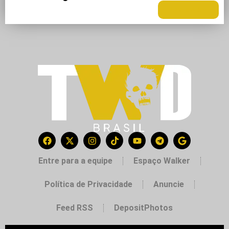
LEIA MAIS +
Entre para a equipe
Espaço Walker
Política de Privacidade
Anuncie
Feed RSS
DepositPhotos