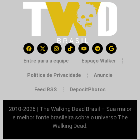
Entre para a equipe
Espaço Walker
Política de Privacidade
Anuncie
Feed RSS
DepositPhotos
2010-2026 | The Walking Dead Brasil – Sua maior
e melhor fonte brasileira sobre o universo The
Walking Dead.