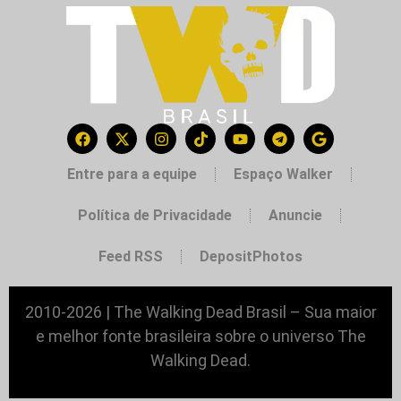
Entre para a equipe
Espaço Walker
Política de Privacidade
Anuncie
Feed RSS
DepositPhotos
2010-2026 | The Walking Dead Brasil – Sua maior
e melhor fonte brasileira sobre o universo The
Walking Dead.