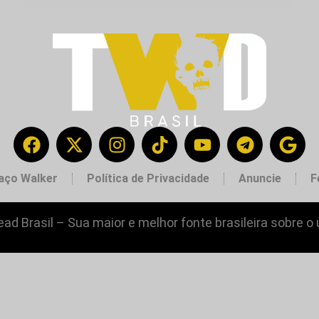
aço Walker
Política de Privacidade
Anuncie
F
ad Brasil – Sua maior e melhor fonte brasileira sobre o