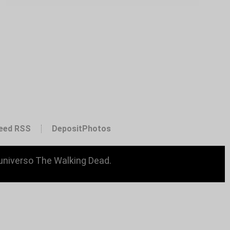
eed RSS
DepositPhotos
 universo The Walking Dead.