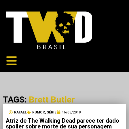
TAGS:
Brett Butler
RAFAEL
RUMOR
,
SÉRIE
16/03/2019
Atriz de The Walking Dead parece ter dado
spoiler sobre morte de sua personagem