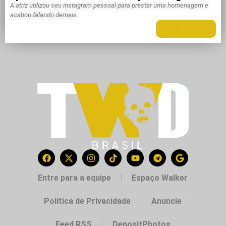
A atriz utilizou seu instagram pessoal para prestar uma homenagem e
acabou falando demais.
LEIA MAIS +
Entre para a equipe
Espaço Walker
Política de Privacidade
Anuncie
Feed RSS
DepositPhotos