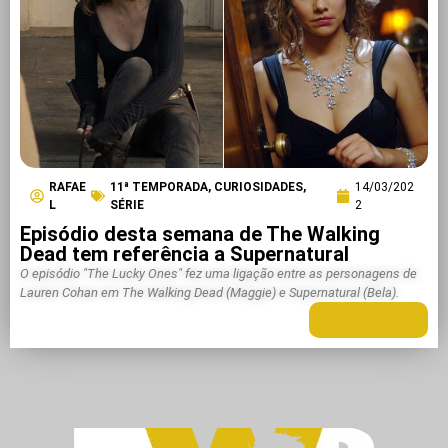
RAFAE
11ª TEMPORADA
,
CURIOSIDADES
,
14/03/202
L
SÉRIE
2
Episódio desta semana de The Walking
Dead tem referência a Supernatural
O episódio "The Lucky Ones" fez uma ligação entre as personagens de
Lauren Cohan em The Walking Dead (Maggie) e Supernatural (Bela).
LEIA MAIS +