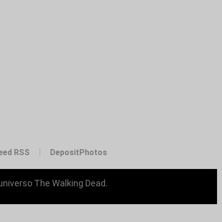
eed RSS
DepositPhotos
 universo The Walking Dead.