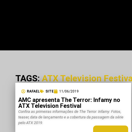
TAGS:
ATX Television Festiv
RAFAEL
SITE
11/06/2019
AMC apresenta The Terror: Infamy no
ATX Television Festival
Confira as primeiras informações de The Terror: Infamy: Fotos,
teaser, data de lançamento e a cobertura da passagem da série
pelo ATX 2019.
LEIA MAIS +