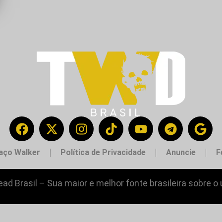
aço Walker
Política de Privacidade
Anuncie
F
ad Brasil – Sua maior e melhor fonte brasileira sobre o