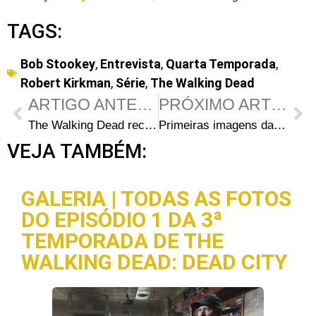
TAGS:
Bob Stookey
,
Entrevista
,
Quarta Temporada
,
Robert Kirkman
,
Série
,
The Walking Dead
ARTIGO ANTERIOR
PRÓXIMO ARTIGO
The Walking Dead recebe o People’s Choice Awards 2014 de “Melhor Drama de TV a Cabo”
Primeiras imagens da terceira coleção de bonecos oficiais de The Walking Dead inspirados nos Quadrinhos
VEJA TAMBÉM:
GALERIA | TODAS AS FOTOS
DO EPISÓDIO 1 DA 3ª
TEMPORADA DE THE
WALKING DEAD: DEAD CITY