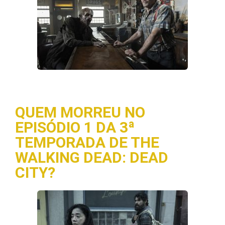
QUEM MORREU NO
EPISÓDIO 1 DA 3ª
TEMPORADA DE THE
WALKING DEAD: DEAD
CITY?