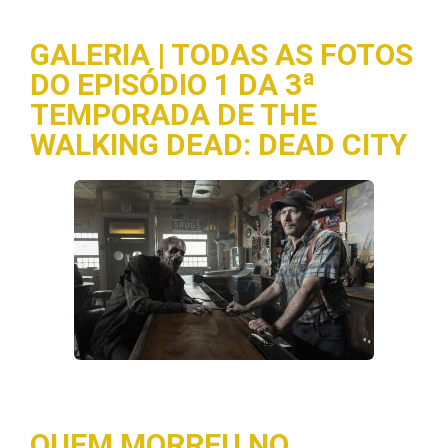
GALERIA | TODAS AS FOTOS
DO EPISÓDIO 1 DA 3ª
TEMPORADA DE THE
WALKING DEAD: DEAD CITY
QUEM MORREU NO