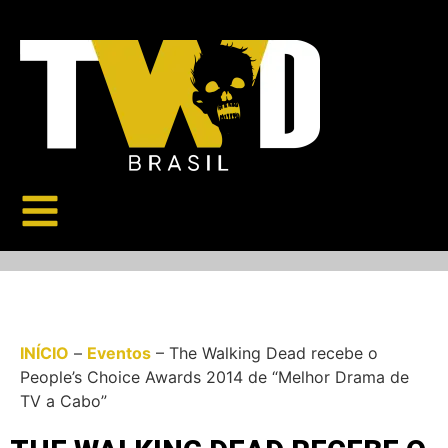
INÍCIO
–
Eventos
–
The Walking Dead recebe o
People’s Choice Awards 2014 de “Melhor Drama de
TV a Cabo”