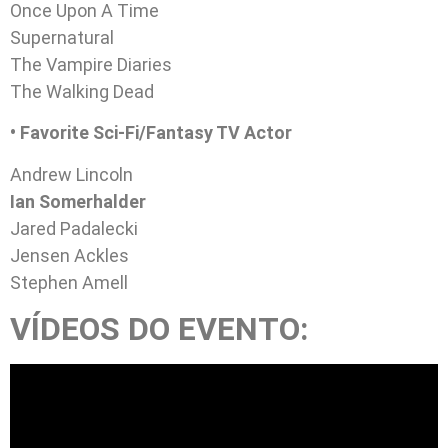
Once Upon A Time
Supernatural
The Vampire Diaries
The Walking Dead
• Favorite Sci-Fi/Fantasy TV Actor
Andrew Lincoln
Ian Somerhalder
Jared Padalecki
Jensen Ackles
Stephen Amell
VÍDEOS DO EVENTO: