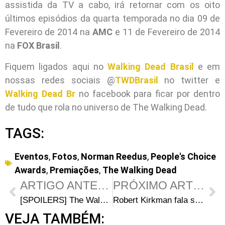
assistida da TV a cabo, irá retornar com os oito
últimos episódios da quarta temporada no dia 09 de
Fevereiro de 2014 na
AMC
e 11 de Fevereiro de 2014
na
FOX Brasil
.
Fiquem ligados aqui no
Walking Dead Brasil
e em
nossas redes sociais @
TWDBrasil
no twitter e
Walking Dead Br
no facebook para ficar por dentro
de tudo que rola no universo de The Walking Dead.
TAGS:
Eventos
,
Fotos
,
Norman Reedus
,
People's Choice
Awards
,
Premiações
,
The Walking Dead
ARTIGO ANTERIOR
PRÓXIMO ARTIGO
[SPOILERS] The Walking Dead 119 – Discussão
Robert Kirkman fala sobre Bob Stookey e Rosita Espinoza na 4ª Temporada
VEJA TAMBÉM: