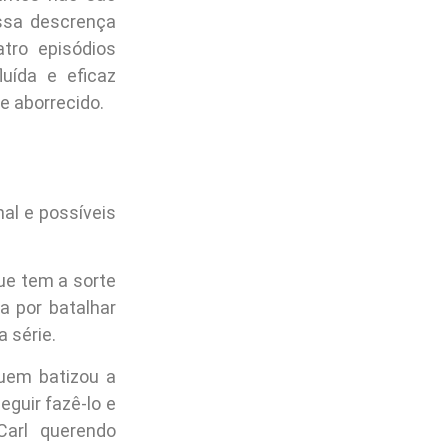
ssa descrença
tro episódios
uída e eficaz
e aborrecido.
al e possíveis
ue tem a sorte
 por batalhar
 série.
quem batizou a
eguir fazê-lo e
arl querendo