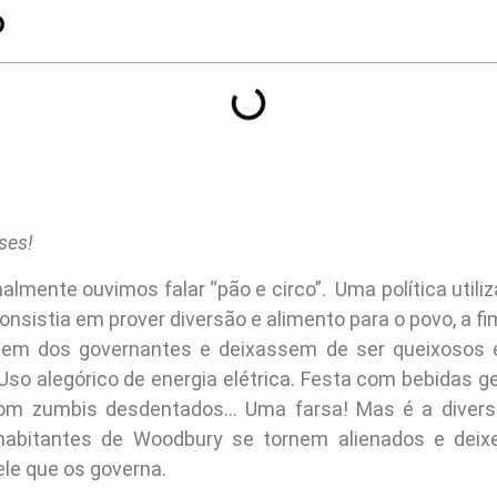
O
ses!
lmente ouvimos falar “pão e circo”. Uma política utiliz
nsistia em prover diversão e alimento para o povo, a fi
em dos governantes e deixassem de ser queixosos 
Uso alegórico de energia elétrica. Festa com bebidas ge
com zumbis desdentados… Uma farsa! Mas é a divers
habitantes de Woodbury se tornem alienados e deix
le que os governa.