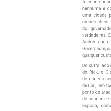
telespectad
nenhuma e co
uma cidade p
mundo cheio d
do governad
verdadeiras. 
Andrea que el
Governador, q
qualquer custo
Do outro lado
de Rick, e G
defender o se
de Lori, em to
ponto de atac
de sangue e s
esposa, como