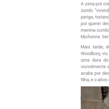
A cena pré cr
zumbi “viven
perigo, trata
por querer de
menina-zumb
Michonne. Será
Mais tarde, 
Woodbury, viu
uma dura do
visivelmente 
acaba por dei
filha, e o alív