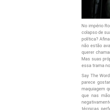
No império Ro
colapso de su
política? Afin
não estão ava
querer chamar
Mas suas próp
essa trama n
Say The Word 
parece gosta
maquiagem que
que nas mãos
negativament
técnicas per