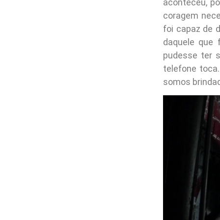
aconteceu, po
coragem neces
foi capaz de 
daquele que f
pudesse ter s
telefone toca
somos brindad