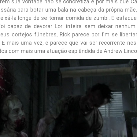
rém sua vontade não se concretiza e por mais que Car
sária para botar uma bala na cabeça da própria mãe
deixá-la longe de se tornar comida de zumbi. E esfaque
oi capaz de devorar Lori inteira sem deixar nenhum
eus cortejos fúnebres, Rick parece por fim se libert
. E mais uma vez, e parece que vai ser recorrente ne
os com mais uma atuação esplêndida de Andrew Linco