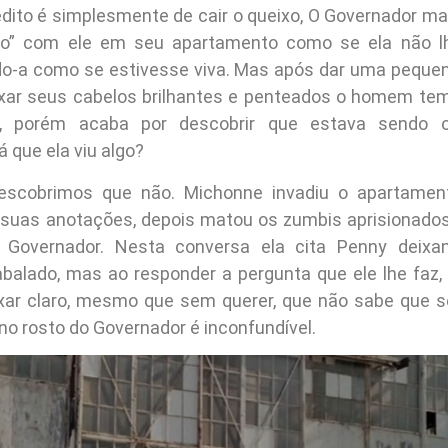
édito é simplesmente de cair o queixo, O Governador ma
do” com ele em seu apartamento como se ela não l
ndo-a como se estivesse viva. Mas após dar uma peque
ixar seus cabelos brilhantes e penteados o homem te
i, porém acaba por descobrir que estava sendo o
 que ela viu algo?
descobrimos que não. Michonne invadiu o apartament
 suas anotações, depois matou os zumbis aprisionados
 Governador. Nesta conversa ela cita Penny deix
abalado, mas ao responder a pergunta que ele lhe faz
xar claro, mesmo que sem querer, que não sabe que s
io no rosto do Governador é inconfundível.