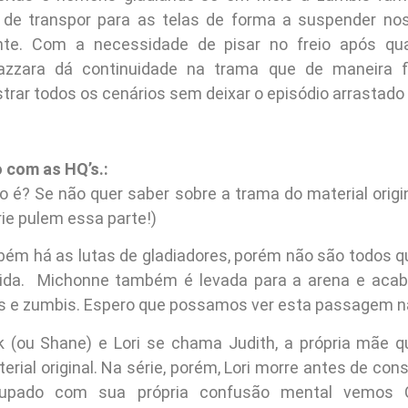
s de transpor para as telas de forma a suspender no
nte. Com a necessidade de pisar no freio após qua
Mazzara dá continuidade na trama que de maneira fl
rar todos os cenários sem deixar o episódio arrastado 
 com as HQ’s.:
o é? Se não quer saber sobre a trama do material origin
rie pulem essa parte!)
ém há as lutas de gladiadores, porém não são todos q
vida. Michonne também é levada para a arena e acaba
 e zumbis. Espero que possamos ver esta passagem na
ck (ou Shane) e Lori se chama Judith, a própria mãe 
rial original. Na série, porém, Lori morre antes de cons
upado com sua própria confusão mental vemos C