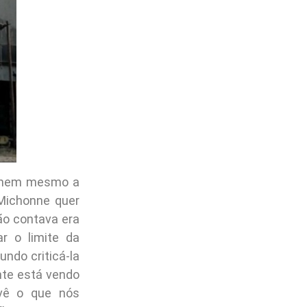
y, nem mesmo a
 Michonne quer
ão contava era
r o limite da
ndo criticá-la
nte está vendo
 vê o que nós