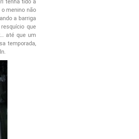
l tenha tido a
, o menino não
ando a barriga
 resquício que
ar… até que um
ssa temporada,
ln.