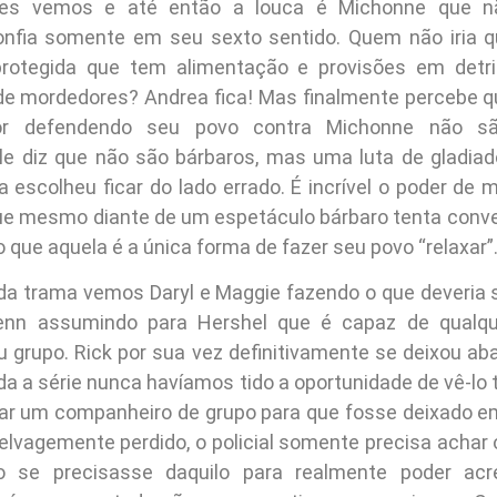
ores vemos e até então a louca é Michonne que n
nfia somente em seu sexto sentido. Quem não iria qu
rotegida que tem alimentação e provisões em det
e mordedores? Andrea fica! Mas finalmente percebe q
or defendendo seu povo contra Michonne não s
Ele diz que não são bárbaros, mas uma luta de gladia
a escolheu ficar do lado errado. É incrível o poder de 
ue mesmo diante de um espetáculo bárbaro tenta conv
 que aquela é a única forma de fazer seu povo “relaxar”
 da trama vemos Daryl e Maggie fazendo o que deveria 
lenn assumindo para Hershel que é capaz de qualqu
u grupo. Rick por sua vez definitivamente se deixou aba
da a série nunca havíamos tido a oportunidade de vê-lo t
ar um companheiro de grupo para que fosse deixado e
elvagemente perdido, o policial somente precisa achar 
 se precisasse daquilo para realmente poder acr