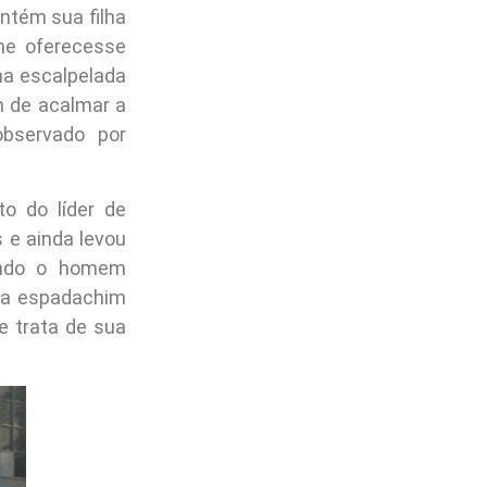
ntém sua filha
he oferecesse
na escalpelada
m de acalmar a
bservado por
o do líder de
 e ainda levou
ando o homem
, a espadachim
e trata de sua