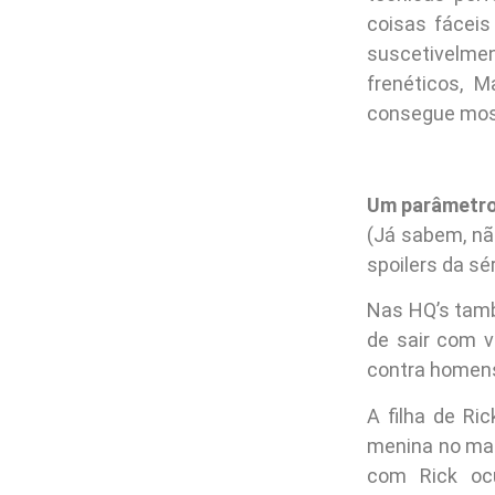
coisas fácei
suscetivelme
frenéticos, 
consegue most
Um parâmetro
(Já sabem, nã
spoilers da sé
Nas HQ’s tamb
de sair com 
contra homens
A filha de Ri
menina no mate
com Rick oc