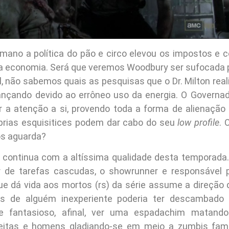
mano a política do pão e circo elevou os impostos e co
a economia. Será que veremos Woodbury ser sufocada p
al, não sabemos quais as pesquisas que o Dr. Milton rea
nçando devido ao errôneo uso da energia. O Governa
 a atenção a si, provendo toda a forma de alienação 
rias esquisitices podem dar cabo do seu
low profile
. 
os aguarda?
continua com a altíssima qualidade desta temporada
r de tarefas cascudas, o showrunner e responsável p
 dá vida aos mortos (rs) da série assume a direção 
 de alguém inexperiente poderia ter descambado
e fantasioso, afinal, ver uma espadachim matan
feitas e homens gladiando-se em meio a zumbis fam