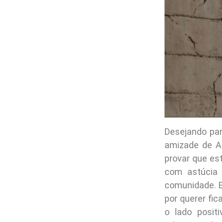
Desejando par
amizade de An
provar que es
com astúcia 
comunidade. E
por querer fi
o lado posit