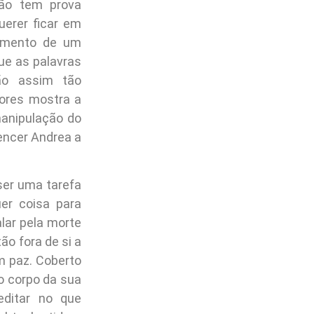
ão tem prova
erer ficar em
rimento de um
ue as palavras
ão assim tão
dores mostra a
manipulação do
encer Andrea a
.
ser uma tarefa
er coisa para
lar pela morte
ão fora de si a
m paz. Coberto
o corpo da sua
editar no que