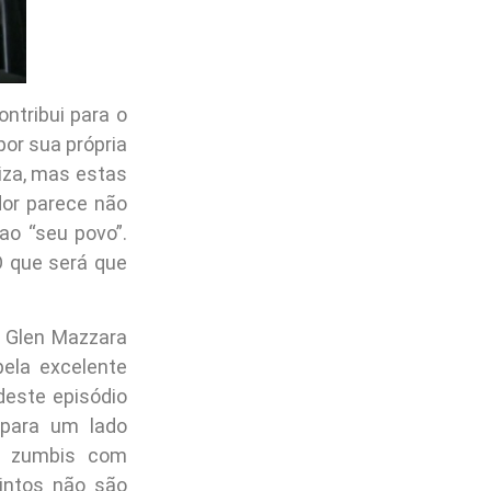
ntribui para o
or sua própria
liza, mas estas
dor parece não
ao “seu povo”.
O que será que
. Glen Mazzara
ela excelente
deste episódio
 para um lado
do zumbis com
intos não são