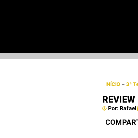
INÍCIO
–
3ª T
REVIEW 
Por:
Rafael
COMPART