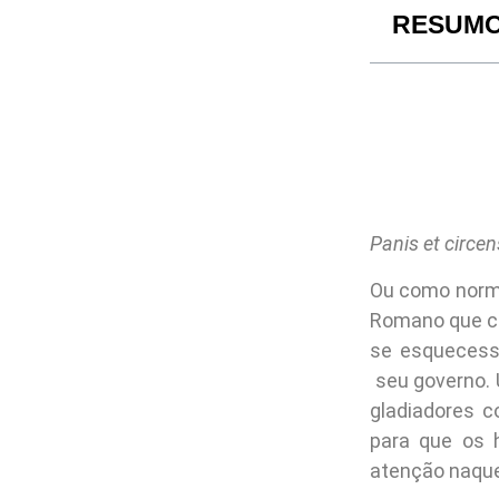
RESUM
Panis et circen
Ou como norma
Romano que co
se esquecess
seu governo. 
gladiadores 
para que os 
atenção naque