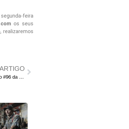
egunda-feira
.com
os seus
 realizaremos
ARTIGO
Prévia de 7 Páginas da Edição #96 da HQ de The Walking Dead