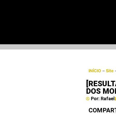
INÍCIO
–
Site
[RESULT
DOS MO
Por:
Rafael
COMPART