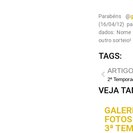
Parabéns @
g
(16/04/12) p
dados: Nome 
outro sorteio!
TAGS:
ARTIGO
VEJA TA
GALERI
FOTOS 
3ª TE