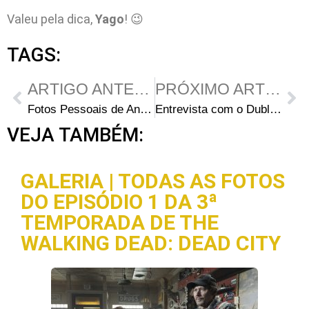
Valeu pela dica,
Yago
! 😉
TAGS:
ARTIGO ANTERIOR
PRÓXIMO ARTIGO
Fotos Pessoais de Anthony Guajardo (Miguel)
Entrevista com o Dublador das HQ’s de The Walking Dead
VEJA TAMBÉM:
GALERIA | TODAS AS FOTOS
DO EPISÓDIO 1 DA 3ª
TEMPORADA DE THE
WALKING DEAD: DEAD CITY