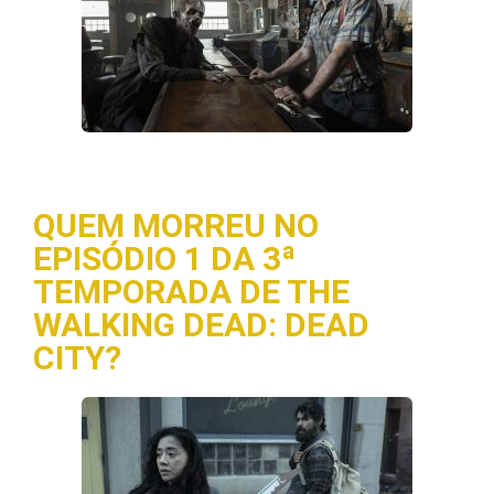
QUEM MORREU NO
EPISÓDIO 1 DA 3ª
TEMPORADA DE THE
WALKING DEAD: DEAD
CITY?