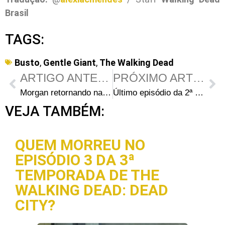
Brasil
TAGS:
Busto
,
Gentle Giant
,
The Walking Dead
ARTIGO ANTERIOR
PRÓXIMO ARTIGO
Morgan retornando na quarta temporada de The Walking Dead?
Último episódio da 2ª temporada de The Walking Dead na Band não mantém ibope
VEJA TAMBÉM:
QUEM MORREU NO
EPISÓDIO 3 DA 3ª
TEMPORADA DE THE
WALKING DEAD: DEAD
CITY?