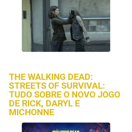
THE WALKING DEAD:
STREETS OF SURVIVAL:
TUDO SOBRE O NOVO JOGO
DE RICK, DARYL E
MICHONNE