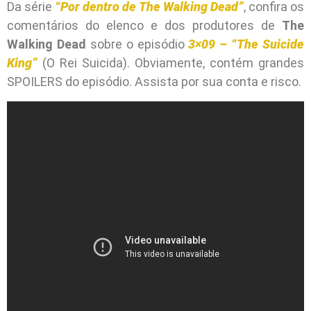
Da série
“Por dentro de The Walking Dead”
, confira os
comentários do elenco e dos produtores de
The
Walking Dead
sobre o episódio
3×09 – “The Suicide
King”
(O Rei Suicida). Obviamente, contém grandes
SPOILERS do episódio. Assista por sua conta e risco.