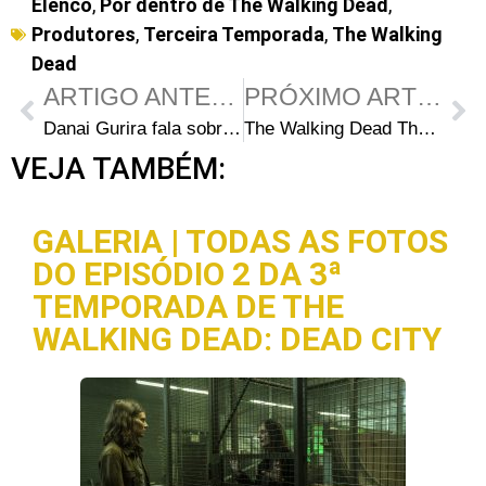
Elenco
,
Por dentro de The Walking Dead
,
Produtores
,
Terceira Temporada
,
The Walking
Dead
ARTIGO ANTERIOR
PRÓXIMO ARTIGO
Danai Gurira fala sobre Michonne e sua experiência com katanas
The Walking Dead The Game indicado para sete prêmios no BAFTA
VEJA TAMBÉM:
GALERIA | TODAS AS FOTOS
DO EPISÓDIO 2 DA 3ª
TEMPORADA DE THE
WALKING DEAD: DEAD CITY