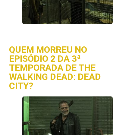
QUEM MORREU NO
EPISÓDIO 2 DA 3ª
TEMPORADA DE THE
WALKING DEAD: DEAD
CITY?