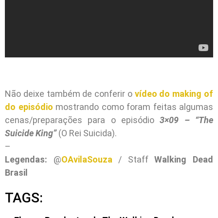
Não deixe também de conferir o
vídeo do making of
do episódio
mostrando como foram feitas algumas
cenas/preparações para o episódio
3×09 – “The
Suicide King”
(O Rei Suicida).
–
Legendas:
@
OAvilaSouza
/ Staff
Walking Dead
Brasil
TAGS: