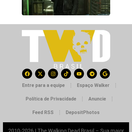
Entre para a equipe
Espaço Walker
Política de Privacidade
Anuncie
Feed RSS
DepositPhotos
2010-2026 | The Walking Dead Brasil – Sua maior