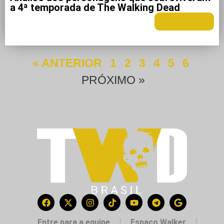
a 4ª temporada de The Walking Dead
LEIA MAIS +
« ANTERIOR
1
2
3
4
5
6
PRÓXIMO »
Entre para a equipe
Espaço Walker