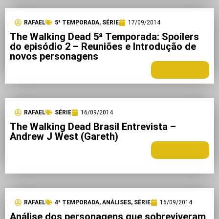
RAFAEL
5ª TEMPORADA
,
SÉRIE
17/09/2014
The Walking Dead 5ª Temporada: Spoilers
do episódio 2 – Reuniões e Introdução de
novos personagens
LEIA MAIS +
RAFAEL
SÉRIE
16/09/2014
The Walking Dead Brasil Entrevista –
Andrew J West (Gareth)
LEIA MAIS +
RAFAEL
4ª TEMPORADA
,
ANÁLISES
,
SÉRIE
16/09/2014
Análise dos personagens que sobreviveram