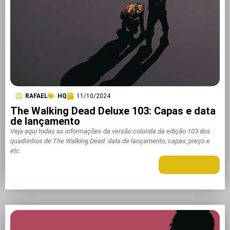
RAFAEL
HQ
11/10/2024
The Walking Dead Deluxe 103: Capas e data
de lançamento
Veja aqui todas as informações da versão colorida da edição 103 dos
quadrinhos de The Walking Dead: data de lançamento, capas, preço e
etc.
LEIA MAIS +