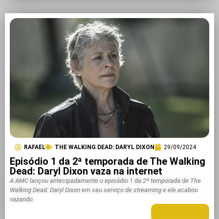
RAFAEL
THE WALKING DEAD: DARYL DIXON
29/09/2024
Episódio 1 da 2ª temporada de The Walking
Dead: Daryl Dixon vaza na internet
A AMC lançou antecipadamente o episódio 1 da 2ª temporada de The
Walking Dead: Daryl Dixon em seu serviço de streaming e ele acabou
vazando.
LEIA MAIS +