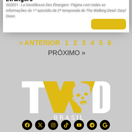
S02E01 - La Gentillesse Des Étrangers: Página com todas as
informações do 1º episódio da 2ª temporada de The Walking Dead: Daryl
Dixon.
LEIA MAIS +
« ANTERIOR
1
2
3
4
5
6
PRÓXIMO »