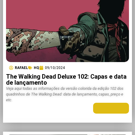
RAFAEL
HQ
09/10/2024
The Walking Dead Deluxe 102: Capas e data
de lançamento
Veja aqui todas as informações da versão colorida da edição 102 dos
quadrinhos de The Walking Dead: data de lançamento, capas, preço e
etc.
LEIA MAIS +