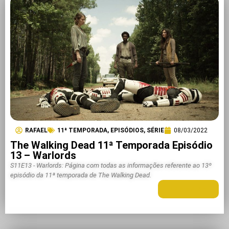
RAFAEL
11ª TEMPORADA
,
EPISÓDIOS
,
SÉRIE
08/03/2022
The Walking Dead 11ª Temporada Episódio
13 – Warlords
S11E13 - Warlords: Página com todas as informações referente ao 13º
episódio da 11ª temporada de The Walking Dead.
LEIA MAIS +