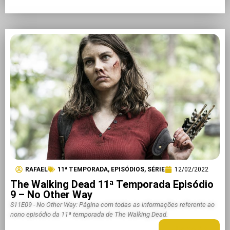
RAFAEL
11ª TEMPORADA
,
EPISÓDIOS
,
SÉRIE
12/02/2022
The Walking Dead 11ª Temporada Episódio
9 – No Other Way
S11E09 - No Other Way: Página com todas as informações referente ao
nono episódio da 11ª temporada de The Walking Dead.
LEIA MAIS +