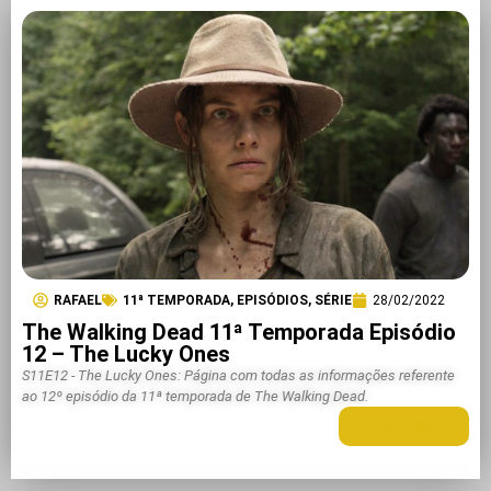
RAFAEL
11ª TEMPORADA
,
EPISÓDIOS
,
SÉRIE
28/02/2022
The Walking Dead 11ª Temporada Episódio
12 – The Lucky Ones
S11E12 - The Lucky Ones: Página com todas as informações referente
ao 12º episódio da 11ª temporada de The Walking Dead.
LEIA MAIS +