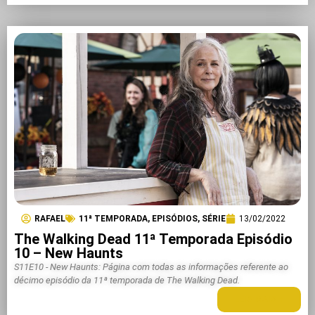
RAFAEL
11ª TEMPORADA
,
EPISÓDIOS
,
SÉRIE
13/02/2022
The Walking Dead 11ª Temporada Episódio
10 – New Haunts
S11E10 - New Haunts: Página com todas as informações referente ao
décimo episódio da 11ª temporada de The Walking Dead.
LEIA MAIS +