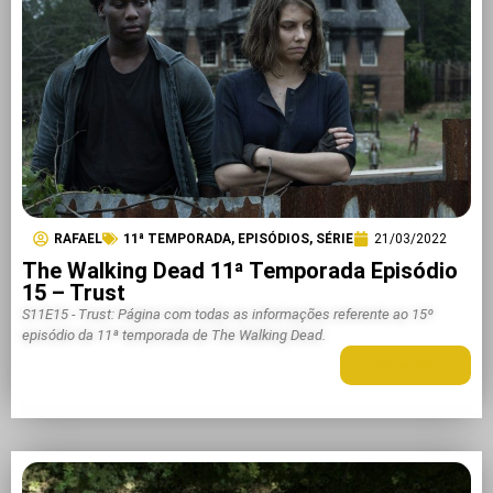
RAFAEL
11ª TEMPORADA
,
EPISÓDIOS
,
SÉRIE
21/03/2022
The Walking Dead 11ª Temporada Episódio
15 – Trust
S11E15 - Trust: Página com todas as informações referente ao 15º
episódio da 11ª temporada de The Walking Dead.
LEIA MAIS +