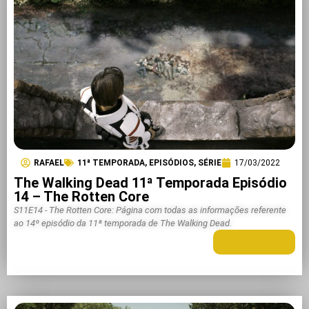
RAFAEL
11ª TEMPORADA
,
EPISÓDIOS
,
SÉRIE
17/03/2022
The Walking Dead 11ª Temporada Episódio
14 – The Rotten Core
S11E14 - The Rotten Core: Página com todas as informações referente
ao 14º episódio da 11ª temporada de The Walking Dead.
LEIA MAIS +