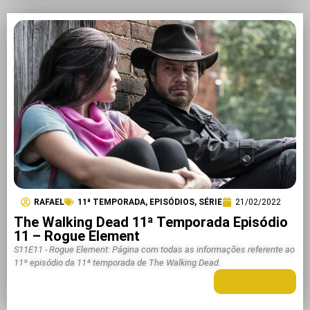
RAFAEL
11ª TEMPORADA
,
EPISÓDIOS
,
SÉRIE
21/02/2022
The Walking Dead 11ª Temporada Episódio
11 – Rogue Element
S11E11 - Rogue Element: Página com todas as informações referente ao
11º episódio da 11ª temporada de The Walking Dead.
LEIA MAIS +