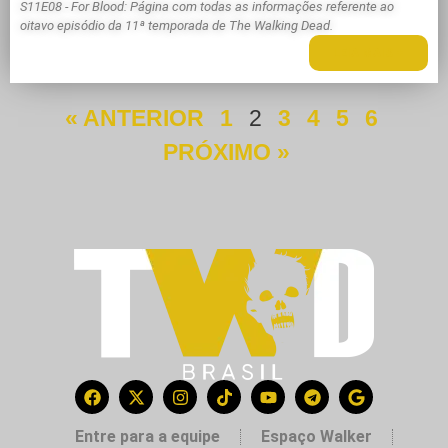
S11E08 - For Blood: Página com todas as informações referente ao
oitavo episódio da 11ª temporada de The Walking Dead.
LEIA MAIS +
« ANTERIOR
1
2
3
4
5
6
PRÓXIMO »
Entre para a equipe
Espaço Walker