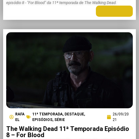
episódio 8 - "For Blood" da 11ª temporada de The Walking Dead.
LEIA MAIS +
RAFA
11ª TEMPORADA
,
DESTAQUE
,
26/09/20
EL
EPISÓDIOS
,
SÉRIE
21
The Walking Dead 11ª Temporada Episódio
8 – For Blood