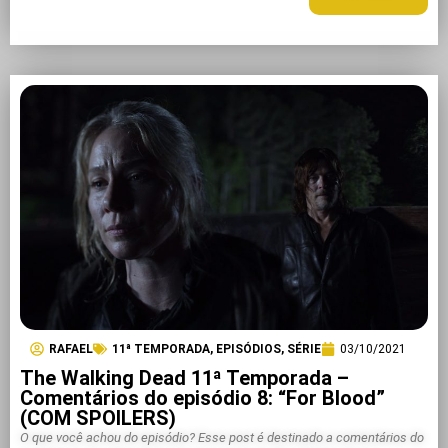
RAFAEL
11ª TEMPORADA
,
EPISÓDIOS
,
SÉRIE
03/10/2021
The Walking Dead 11ª Temporada –
Comentários do episódio 8: “For Blood”
(COM SPOILERS)
O que você achou do episódio? Esse post é destinado a comentários do