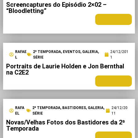
Screencaptures do Episódio 2×02 –
“Bloodletting”
LEIA MAIS +
RAFAE
2ª TEMPORADA
,
EVENTOS
,
GALERIA
,
24/12/201
L
SÉRIE
1
Portraits de Laurie Holden e Jon Bernthal
na C2E2
LEIA MAIS +
RAFA
2ª TEMPORADA
,
BASTIDORES
,
GALERIA
,
24/12/20
EL
SÉRIE
11
Novas/Velhas Fotos dos Bastidores da 2ª
Temporada
LEIA MAIS +