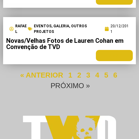
RAFAE
EVENTOS
,
GALERIA
,
OUTROS
20/12/201
L
PROJETOS
1
Novas/Velhas Fotos de Lauren Cohan em
Convenção de TVD
LEIA MAIS +
« ANTERIOR
1
2
3
4
5
6
PRÓXIMO »