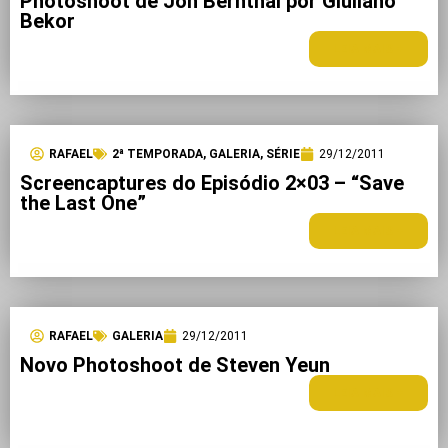
Photoshoot de Jon Bernthal por Giuliano
Bekor
LEIA MAIS +
RAFAEL
2ª TEMPORADA
,
GALERIA
,
SÉRIE
29/12/2011
Screencaptures do Episódio 2×03 – “Save
the Last One”
LEIA MAIS +
RAFAEL
GALERIA
29/12/2011
Novo Photoshoot de Steven Yeun
LEIA MAIS +