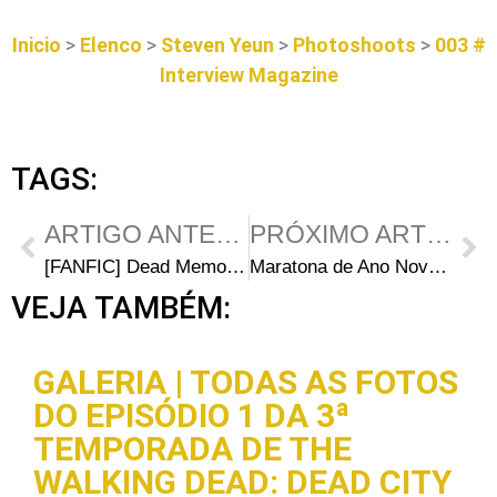
Inicio
>
Elenco
>
Steven Yeun
>
Photoshoots
>
003 #
Interview Magazine
TAGS:
ARTIGO ANTERIOR
PRÓXIMO ARTIGO
[FANFIC] Dead Memories – Capítulo 02
Maratona de Ano Novo de The Walking Dead na AMC
VEJA TAMBÉM:
GALERIA | TODAS AS FOTOS
DO EPISÓDIO 1 DA 3ª
TEMPORADA DE THE
WALKING DEAD: DEAD CITY