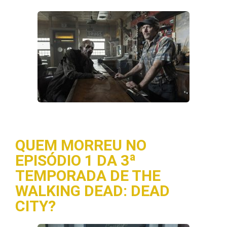
QUEM MORREU NO
EPISÓDIO 1 DA 3ª
TEMPORADA DE THE
WALKING DEAD: DEAD
CITY?