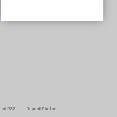
»
eed RSS
DepositPhotos