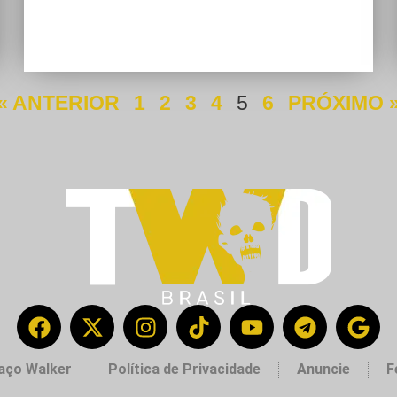
« ANTERIOR
1
2
3
4
5
6
PRÓXIMO 
aço Walker
Política de Privacidade
Anuncie
F