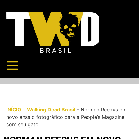
INÍCIO
–
Walking Dead Brasil
–
Norman Reedus em
novo ensaio fotográfico para a People’s Magazine
com seu gato