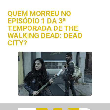
QUEM MORREU NO
EPISÓDIO 1 DA 3ª
TEMPORADA DE THE
WALKING DEAD: DEAD
CITY?