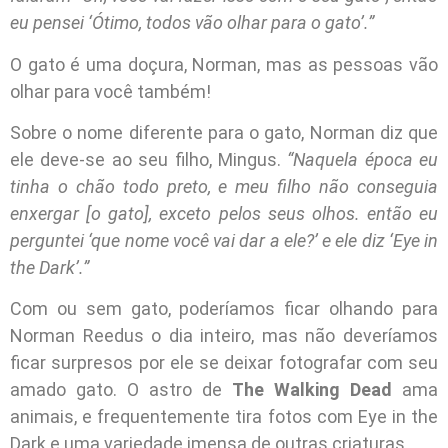
eu pensei ‘Ótimo, todos vão olhar para o gato’.”
O gato é uma doçura, Norman, mas as pessoas vão
olhar para você também!
Sobre o nome diferente para o gato, Norman diz que
ele deve-se ao seu filho, Mingus.
“Naquela época eu
tinha o chão todo preto, e meu filho não conseguia
enxergar [o gato], exceto pelos seus olhos. então eu
perguntei ‘que nome você vai dar a ele?’ e ele diz ‘Eye in
the Dark’.”
Com ou sem gato, poderíamos ficar olhando para
Norman Reedus o dia inteiro, mas não deveríamos
ficar surpresos por ele se deixar fotografar com seu
amado gato. O astro de
The Walking Dead
ama
animais, e frequentemente tira fotos com Eye in the
Dark e uma variedade imensa de outras criaturas.