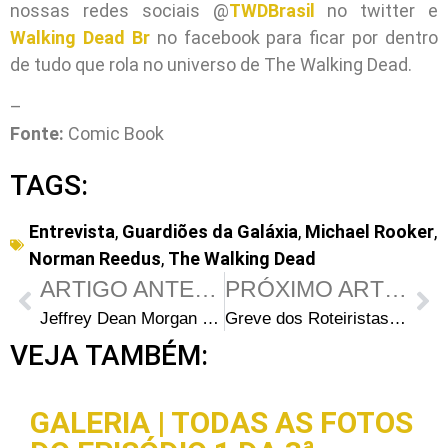
nossas redes sociais @
TWDBrasil
no twitter e
Walking Dead Br
no facebook para ficar por dentro
de tudo que rola no universo de The Walking Dead.
–
Fonte:
Comic Book
TAGS:
Entrevista
,
Guardiões da Galáxia
,
Michael Rooker
,
Norman Reedus
,
The Walking Dead
ARTIGO ANTERIOR
PRÓXIMO ARTIGO
Jeffrey Dean Morgan revela data de início das gravações da 8ª temporada de The Walking Dead
Greve dos Roteiristas pode atrasar a 8ª temporada de The Walking Dead
VEJA TAMBÉM:
GALERIA | TODAS AS FOTOS