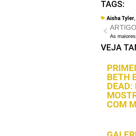
TAGS:
Aisha Tyler
ARTIGO
VEJA TA
PRIME
BETH 
DEAD:
MOST
COM M
GALERI