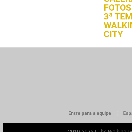
FOTOS 
3ª TE
WALKI
CITY
Entre para a equipe
Esp
2010-2026 | The Walking De