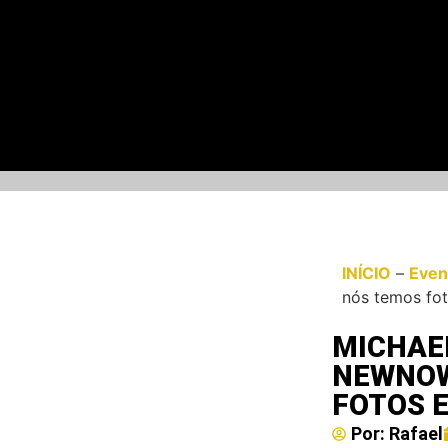
INÍCIO
–
Even
nós temos fot
MICHAE
NEWNOW
FOTOS E
Por:
Rafael