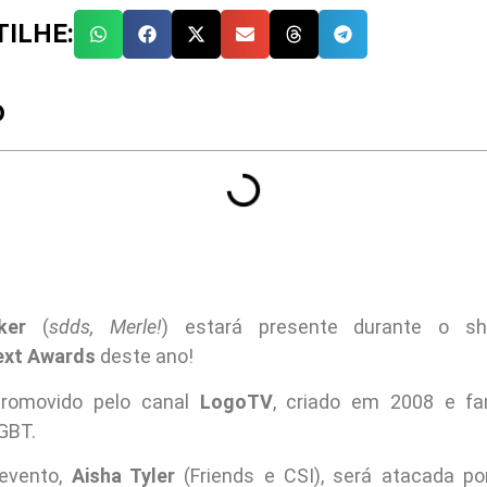
ILHE:
O
ker
(
sdds, Merle!
) estará presente durante o sh
xt Awards
deste ano!
romovido pelo canal
LogoTV
, criado em 2008 e f
GBT.
 evento,
Aisha Tyler
(Friends e CSI), será atacada po