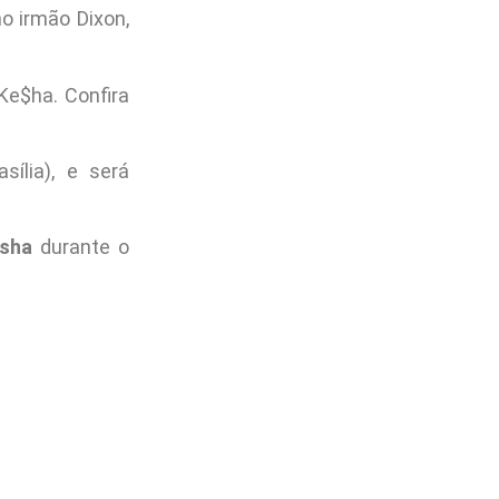
o irmão Dixon,
Ke$ha. Confira
sília), e será
isha
durante o