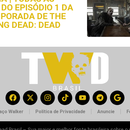
DO EPISÓDIO 1 DA
MPORADA DE THE
NG DEAD: DEAD
aço Walker
Política de Privacidade
Anuncie
F
ad Brasil – Sua maior e melhor fonte brasileira sobre o