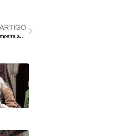
ARTIGO
Estrela de The Walking Dead mostra apoio a centro de crianças em Calne, Reino Unido