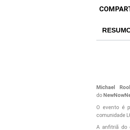
COMPART
RESUM
Michael Roo
do
NewNowNe
O evento é p
comunidade L
A anfitriã do