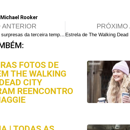
,
Michael Rooker
 ANTERIOR
PRÓXIMO 
As maiores surpresas da terceira temporada de The Walking Dead – parte II
MBÉM:
IRAS FOTOS DE
EM THE WALKING
 DEAD CITY
RAM REENCONTRO
AGGIE
A | TODAS AS