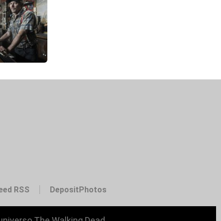
eed RSS
DepositPhotos
 universo The Walking Dead.