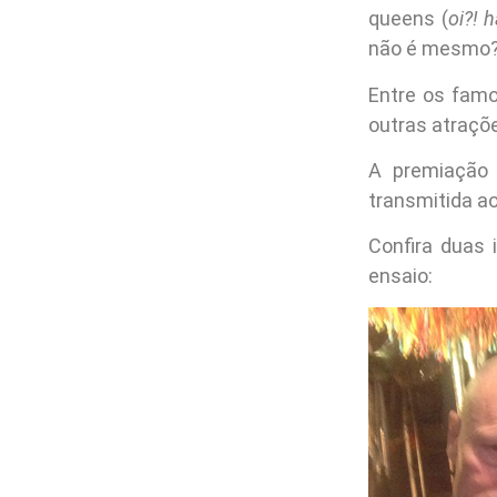
queens (
oi?! 
não é mesmo
Entre os famo
outras atraç
A premiação v
transmitida ao
Confira duas
ensaio: