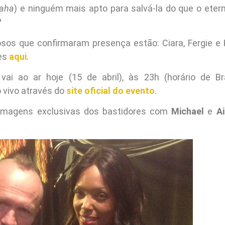
haha
) e ninguém mais apto para salvá-la do que o etern
?
sos que confirmaram presença estão: Ciara, Fergie e 
ões
aqui
.
ai ao ar hoje (15 de abril), às 23h (horário de Bra
 vivo através do
site oficial do evento
.
 imagens exclusivas dos bastidores com
Michael
e
A