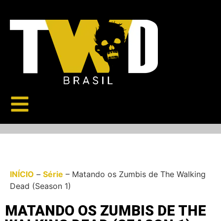
INÍCIO
–
Série
–
Matando os Zumbis de The Walking
Dead (Season 1)
MATANDO OS ZUMBIS DE THE