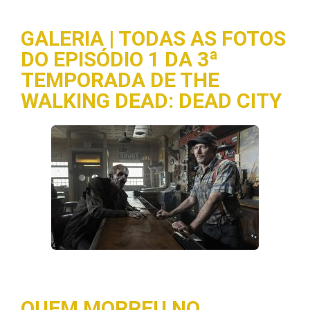
GALERIA | TODAS AS FOTOS
DO EPISÓDIO 1 DA 3ª
TEMPORADA DE THE
WALKING DEAD: DEAD CITY
QUEM MORREU NO