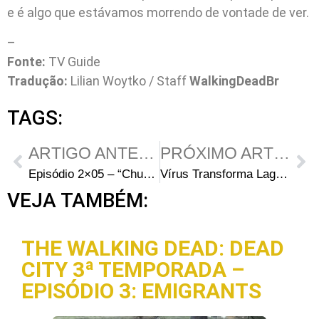
e é algo que estávamos morrendo de vontade de ver.
–
Fonte:
TV Guide
Tradução:
Lilian Woytko / Staff
WalkingDeadBr
TAGS:
ARTIGO ANTERIOR
PRÓXIMO ARTIGO
Episódio 2×05 – “Chupacabra” Promete Desvendar Mistérios
Vírus Transforma Lagartas em Zumbis!
VEJA TAMBÉM:
THE WALKING DEAD: DEAD
CITY 3ª TEMPORADA –
EPISÓDIO 3: EMIGRANTS