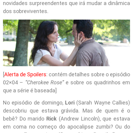
novidades surpreendentes que irá mudar a dinâmica
dos sobreviventes.
[
Alerta de Spoilers
: contém detalhes sobre o episódio
02×04 –
“Cherokee Rose”
e sobre os quadrinhos em
que a série é baseada]
No episódio de domingo,
Lori
(Sarah Wayne Callies)
descobriu que estava grávida. Mas de quem é o
bebê? Do marido
Rick
(Andrew Lincoln), que estava
em coma no começo do apocalipse zumbi? Ou do