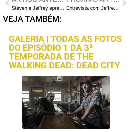
Steven e Jeffrey apresentando o Set de Gravação
Entrevista com Jeffrey DeMunn (Dale)
VEJA TAMBÉM:
GALERIA | TODAS AS FOTOS
DO EPISÓDIO 1 DA 3ª
TEMPORADA DE THE
WALKING DEAD: DEAD CITY