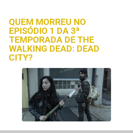
QUEM MORREU NO
EPISÓDIO 1 DA 3ª
TEMPORADA DE THE
WALKING DEAD: DEAD
CITY?