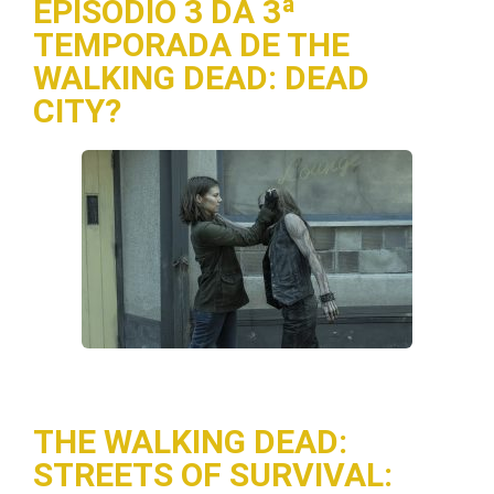
EPISÓDIO 3 DA 3ª
TEMPORADA DE THE
WALKING DEAD: DEAD
CITY?
THE WALKING DEAD:
STREETS OF SURVIVAL: