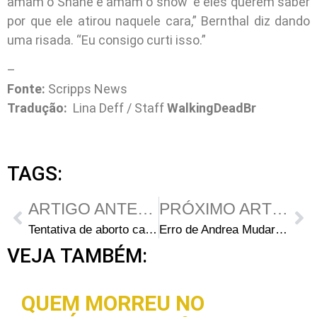
amam o Shane e amam o show e eles querem saber
por que ele atirou naquele cara,” Bernthal diz dando
uma risada. “Eu consigo curti isso.”
–
Fonte:
Scripps News
Tradução:
Lina Deff / Staff
WalkingDeadBr
TAGS:
ARTIGO ANTERIOR
PRÓXIMO ARTIGO
Tentativa de aborto causa polêmica
Erro de Andrea Mudará Tudo
VEJA TAMBÉM:
QUEM MORREU NO