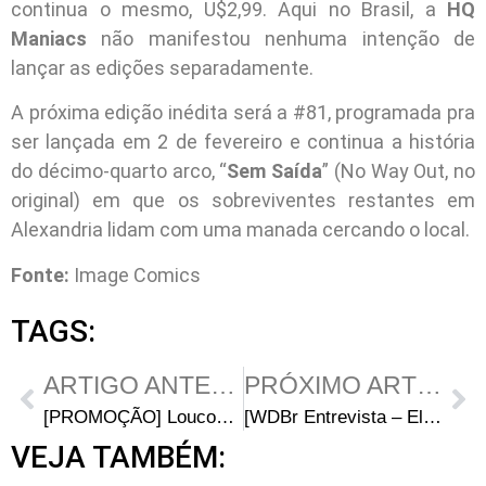
continua o mesmo, U$2,99. Aqui no Brasil, a
HQ
Maniacs
não manifestou nenhuma intenção de
lançar as edições separadamente.
A próxima edição inédita será a #81, programada pra
ser lançada em 2 de fevereiro e continua a história
do décimo-quarto arco, “
Sem Saída
” (No Way Out, no
original) em que os sobreviventes restantes em
Alexandria lidam com uma manada cercando o local.
Fonte:
Image Comics
TAGS:
ARTIGO ANTERIOR
PRÓXIMO ARTIGO
[PROMOÇÃO] Loucos por Séries
[WDBr Entrevista – Elenco] Chandler Riggs (Carl Grimes)
VEJA TAMBÉM: