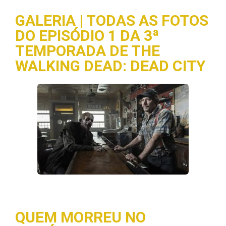
GALERIA | TODAS AS FOTOS
DO EPISÓDIO 1 DA 3ª
TEMPORADA DE THE
WALKING DEAD: DEAD CITY
QUEM MORREU NO