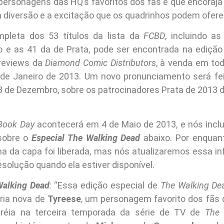
personagens das HQ’s favoritos dos fãs e que encoraja 
a diversão e a excitação que os quadrinhos podem ofere
mpleta dos 53 títulos da lista da
FCBD
, incluindo a
o e as 41 da de Prata, pode ser encontrada na edição
previews da
Diamond Comic Distributors
, à venda em tod
de Janeiro de 2013. Um novo pronunciamento será fe
 13 de Dezembro, sobre os patrocinadores Prata de 2013 
”
Book Day
acontecerá em 4 de Maio de 2013, e nós inc
sobre o
Especial The Walking Dead
abaixo. Por enquan
a da capa foi liberada, mas nós atualizaremos essa 
esolução quando ela estiver disponível.
Walking Dead
: “Essa edição especial de
The Walking De
ria nova de
Tyreese
, um personagem favorito dos fãs
tréia na terceira temporada da série de TV de
The 