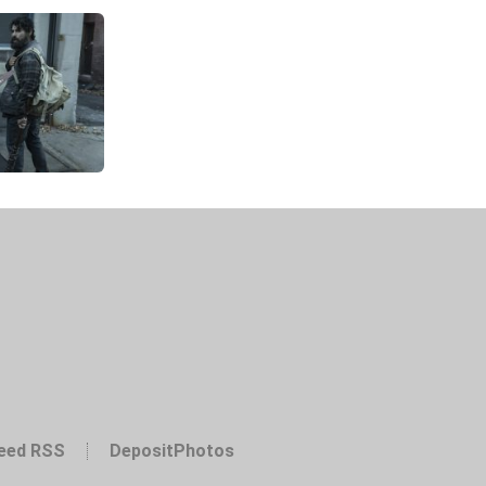
eed RSS
DepositPhotos