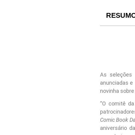
RESUM
As seleções
anunciadas e 
novinha sobr
“O comitê d
patrocinadore
Comic Book D
aniversário 