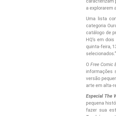
caracterizam 
a explorarem 
Uma lista co
categoria Our
catálogo de 
HQ’s em dois 
quinta-feira,
selecionados.
O
Free Comic 
informações 
versão pequen
arte em alta-r
Especial The 
pequena histó
fazer sua es