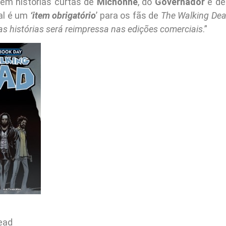
m histórias curtas de
Michonne
, do
Governador
e d
al é um
‘item obrigatório
’ para os fãs de
The Walking De
 histórias será reimpressa nas edições comerciais
.”
Dead