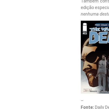
Também conte
edição especi
nenhuma destas
–
Fonte:
Daily 