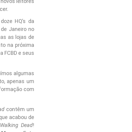
novos leitores
cer.
s doze HQ’s da
 de Janeiro no
as as lojas de
ito na próxima
da FCBD e seus
luímos algumas
to, apenas um
informação com
ad
contêm um
 que acabou de
Walking Dead
!