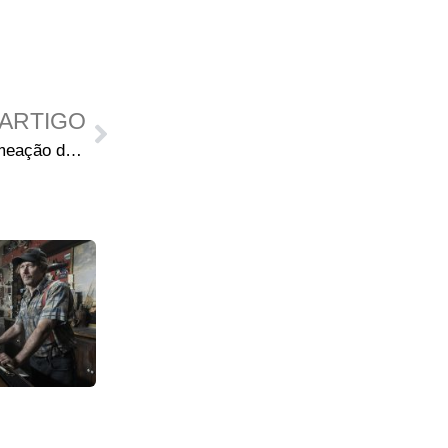
ARTIGO
The Walking Dead recebe nomeação da Satellite e da Special Achivement