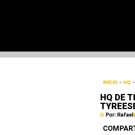
INÍCIO
–
HQ
HQ DE T
TYREES
Por:
Rafael
COMPART