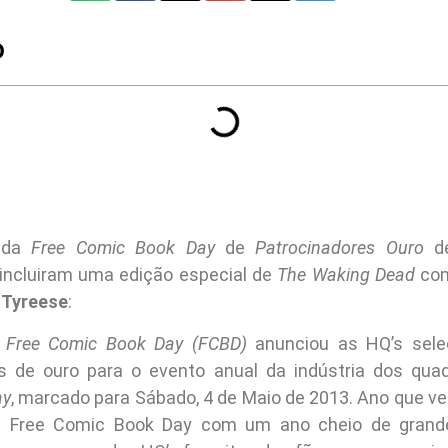
O
 da
Free Comic Book Day
de
Patrocinadores Ouro
de
incluiram uma edição especial de
The Waking Dead
com
e
Tyreese
:
a
Free Comic Book Day (FCBD)
anunciou as HQ’s sele
s de ouro para o evento anual da indústria dos quad
ay
, marcado para Sábado, 4 de Maio de 2013. Ano que v
da Free Comic Book Day com um ano cheio de grande