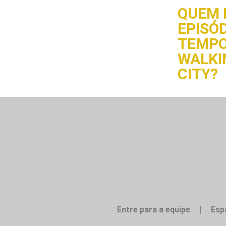
QUEM 
EPISÓD
TEMPO
WALKI
CITY?
Entre para a equipe
Esp