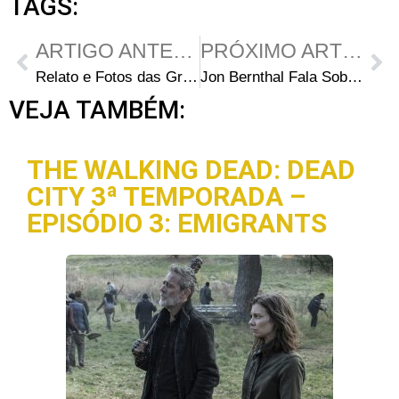
TAGS:
ARTIGO ANTERIOR
PRÓXIMO ARTIGO
Relato e Fotos das Gravações e Locações da 3ª Temporada
Jon Bernthal Fala Sobre Shane e dá uma Prévia de “L.A. Noir”
VEJA TAMBÉM:
THE WALKING DEAD: DEAD
CITY 3ª TEMPORADA –
EPISÓDIO 3: EMIGRANTS