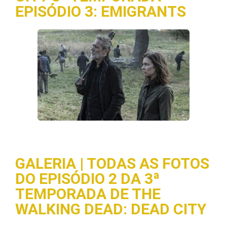
EPISÓDIO 3: EMIGRANTS
GALERIA | TODAS AS FOTOS
DO EPISÓDIO 2 DA 3ª
TEMPORADA DE THE
WALKING DEAD: DEAD CITY