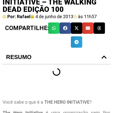
INITIATIVE – THE WALKING
DEAD EDIÇÃO 100
Por:
Rafael
4 de junho de 2013
às
11h57
COMPARTILHE:
RESUMO
Você sabe o que é a
THE HERO INITIATIVE
?
The Hero Initiative
é uma organização sem fins