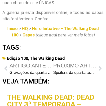
suas obras de arte ÚNICAS.
A galeria já está disponível online, e todas as capas
são fantásticas. Confira:
Inicio
>
HQ
>
Hero Initiative – The Walking Dead
100
>
Capas
(clique aqui para ver mais fotos)
TAGS:
Edição 100
,
The Walking Dead
ARTIGO ANTERIOR
PRÓXIMO ARTIGO
Gravações da quarta temporada na Avenida Dolly Nixon na terça-feira
Spoilers da quarta temporada de The Walking Dead: Título do episódio 4 e novidades no elenco
VEJA TAMBÉM:
THE WALKING DEAD: DEAD
CITY 3ª TEMPORADA –