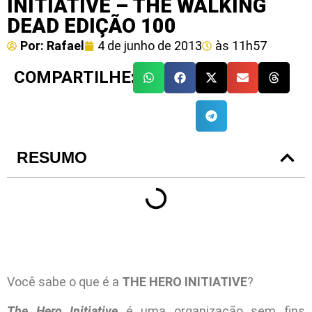
INITIATIVE – THE WALKING
DEAD EDIÇÃO 100
Por:
Rafael
4 de junho de 2013
às
11h57
COMPARTILHE:
RESUMO
Você sabe o que é a
THE HERO INITIATIVE
?
The Hero Initiative
é uma organização sem fins