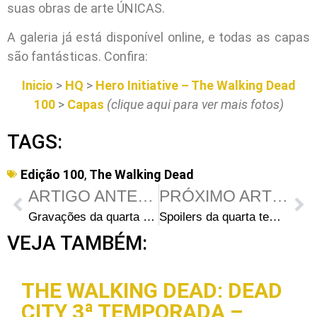
suas obras de arte ÚNICAS.
A galeria já está disponível online, e todas as capas
são fantásticas. Confira:
Inicio
>
HQ
>
Hero Initiative – The Walking Dead
100
>
Capas
(clique aqui para ver mais fotos)
TAGS:
Edição 100
,
The Walking Dead
ARTIGO ANTERIOR
PRÓXIMO ARTIGO
Gravações da quarta temporada na Avenida Dolly Nixon na terça-feira
Spoilers da quarta temporada de The Walking Dead: Título do episódio 4 e novidades no elenco
VEJA TAMBÉM:
THE WALKING DEAD: DEAD
CITY 3ª TEMPORADA –