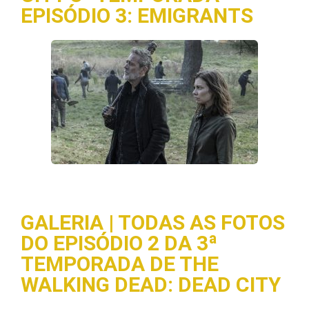
EPISÓDIO 3: EMIGRANTS
GALERIA | TODAS AS FOTOS
DO EPISÓDIO 2 DA 3ª
TEMPORADA DE THE
WALKING DEAD: DEAD CITY