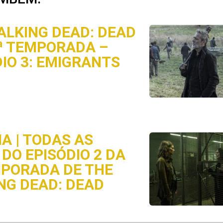
ALKING DEAD: DEAD
3ª TEMPORADA –
DIO 3: EMIGRANTS
A | TODAS AS
DO EPISÓDIO 2 DA
MPORADA DE THE
NG DEAD: DEAD