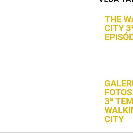
THE W
CITY 
EPISÓ
GALERI
FOTOS 
3ª TE
WALKI
CITY