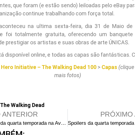
entes, que foram (e estão sendo) leiloadas pelo eBay pa
anização continue trabalhando com força total.
aconteceu na ultima sexta-feira, dia 31 de Maio de
 e foi totalmente gratuita, oferecendo um banquete
e prestigiar os artistas e suas obras de arte ÚNICAS.
stá disponível online, e todas as capas são fantásticas. C
>
Hero Initiative – The Walking Dead 100
>
Capas
(clique
mais fotos)
The Walking Dead
 ANTERIOR
PRÓXIMO 
Gravações da quarta temporada na Avenida Dolly Nixon na terça-feira
MBÉM: