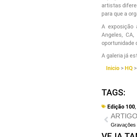
artistas difer
para que a org
A exposição 
Angeles, CA,
oportunidade d
A galeria já e
Inicio
>
HQ
TAGS:
Edição 100
,
ARTIGO
VEJA TA