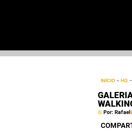
INÍCIO
–
HQ
GALERIA
WALKING
Por:
Rafael
COMPART