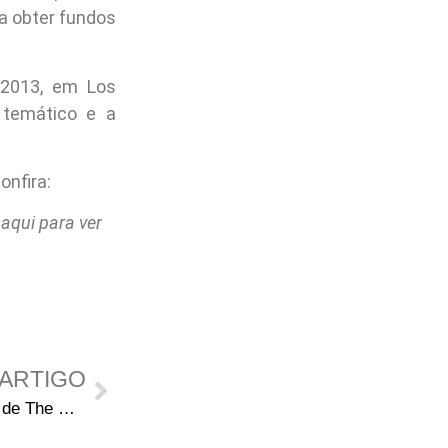
ra obter fundos
 2013, em Los
 temático e a
onfira:
 aqui para ver
ARTIGO
Spoilers da quarta temporada de The Walking Dead: Título do episódio 4 e novidades no elenco