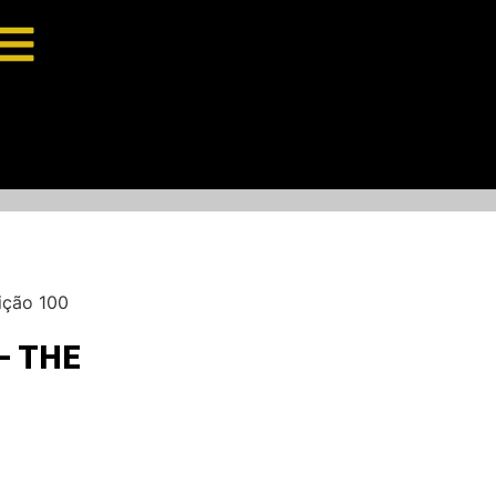
ição 100
– THE