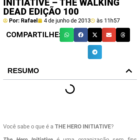
INITIATIVE – THE WALKING
DEAD EDIÇÃO 100
Por:
Rafael
4 de junho de 2013
às
11h57
COMPARTILHE:
RESUMO
Você sabe o que é a
THE HERO INITIATIVE
?
The Hero Initiative
é uma organização sem fins