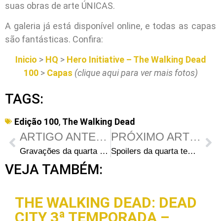
suas obras de arte ÚNICAS.
A galeria já está disponível online, e todas as capas
são fantásticas. Confira:
Inicio
>
HQ
>
Hero Initiative – The Walking Dead
100
>
Capas
(clique aqui para ver mais fotos)
TAGS:
Edição 100
,
The Walking Dead
ARTIGO ANTERIOR
PRÓXIMO ARTIGO
Gravações da quarta temporada na Avenida Dolly Nixon na terça-feira
Spoilers da quarta temporada de The Walking Dead: Título do episódio 4 e novidades no elenco
VEJA TAMBÉM:
THE WALKING DEAD: DEAD
CITY 3ª TEMPORADA –