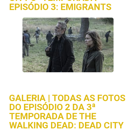
EPISÓDIO 3: EMIGRANTS
GALERIA | TODAS AS FOTOS
DO EPISÓDIO 2 DA 3ª
TEMPORADA DE THE
WALKING DEAD: DEAD CITY