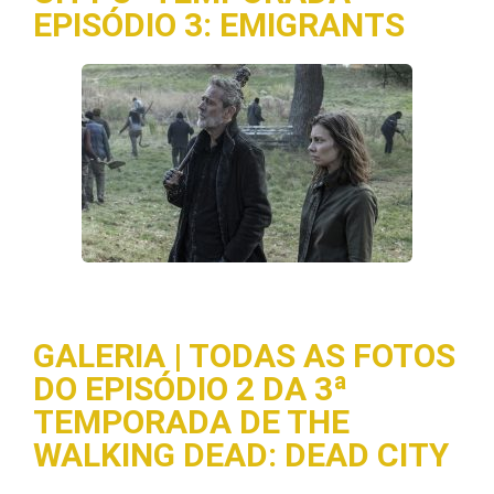
EPISÓDIO 3: EMIGRANTS
GALERIA | TODAS AS FOTOS
DO EPISÓDIO 2 DA 3ª
TEMPORADA DE THE
WALKING DEAD: DEAD CITY