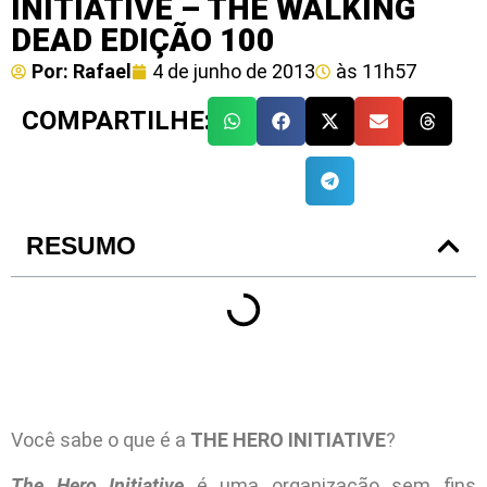
INITIATIVE – THE WALKING
DEAD EDIÇÃO 100
Por:
Rafael
4 de junho de 2013
às
11h57
COMPARTILHE:
RESUMO
Você sabe o que é a
THE HERO INITIATIVE
?
The Hero Initiative
é uma organização sem fins