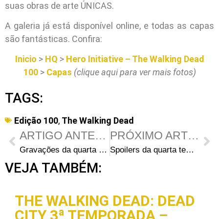
suas obras de arte ÚNICAS.
A galeria já está disponível online, e todas as capas
são fantásticas. Confira:
Inicio
>
HQ
>
Hero Initiative – The Walking Dead
100
>
Capas
(clique aqui para ver mais fotos)
TAGS:
Edição 100
,
The Walking Dead
ARTIGO ANTERIOR
PRÓXIMO ARTIGO
Gravações da quarta temporada na Avenida Dolly Nixon na terça-feira
Spoilers da quarta temporada de The Walking Dead: Título do episódio 4 e novidades no elenco
VEJA TAMBÉM:
THE WALKING DEAD: DEAD
CITY 3ª TEMPORADA –