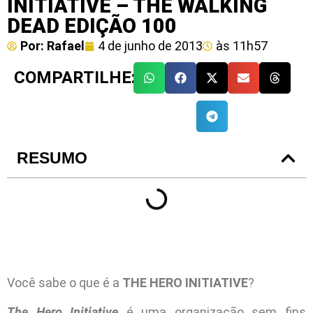
INITIATIVE – THE WALKING
DEAD EDIÇÃO 100
Por:
Rafael
4 de junho de 2013
às
11h57
COMPARTILHE:
RESUMO
Você sabe o que é a
THE HERO INITIATIVE
?
The Hero Initiative
é uma organização sem fins