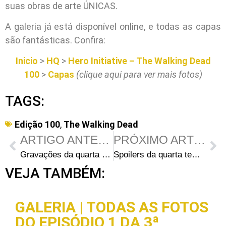
suas obras de arte ÚNICAS.
A galeria já está disponível online, e todas as capas
são fantásticas. Confira:
Inicio
>
HQ
>
Hero Initiative – The Walking Dead
100
>
Capas
(clique aqui para ver mais fotos)
TAGS:
Edição 100
,
The Walking Dead
ARTIGO ANTERIOR
PRÓXIMO ARTIGO
Gravações da quarta temporada na Avenida Dolly Nixon na terça-feira
Spoilers da quarta temporada de The Walking Dead: Título do episódio 4 e novidades no elenco
VEJA TAMBÉM:
GALERIA | TODAS AS FOTOS
DO EPISÓDIO 1 DA 3ª