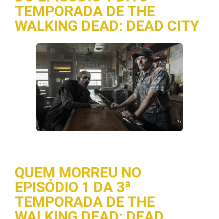
TEMPORADA DE THE
WALKING DEAD: DEAD CITY
QUEM MORREU NO
EPISÓDIO 1 DA 3ª
TEMPORADA DE THE
WALKING DEAD: DEAD