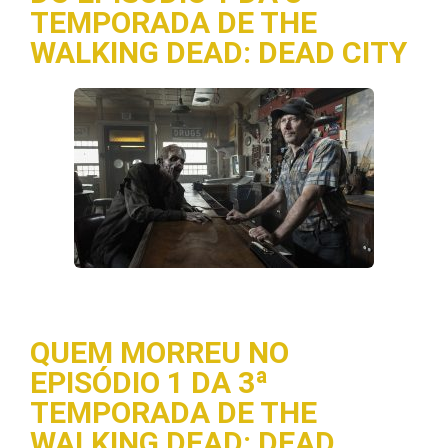
TEMPORADA DE THE
WALKING DEAD: DEAD CITY
QUEM MORREU NO
EPISÓDIO 1 DA 3ª
TEMPORADA DE THE
WALKING DEAD: DEAD