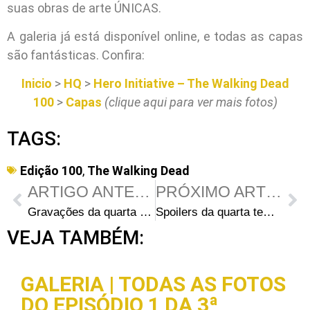
suas obras de arte ÚNICAS.
A galeria já está disponível online, e todas as capas
são fantásticas. Confira:
Inicio
>
HQ
>
Hero Initiative – The Walking Dead
100
>
Capas
(clique aqui para ver mais fotos)
TAGS:
Edição 100
,
The Walking Dead
ARTIGO ANTERIOR
PRÓXIMO ARTIGO
Gravações da quarta temporada na Avenida Dolly Nixon na terça-feira
Spoilers da quarta temporada de The Walking Dead: Título do episódio 4 e novidades no elenco
VEJA TAMBÉM:
GALERIA | TODAS AS FOTOS
DO EPISÓDIO 1 DA 3ª