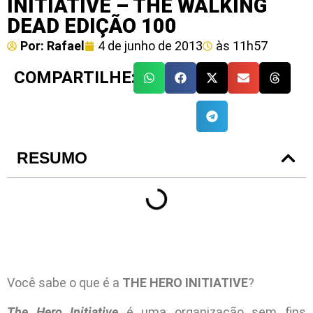
INITIATIVE – THE WALKING
DEAD EDIÇÃO 100
Por:
Rafael
4 de junho de 2013
às
11h57
COMPARTILHE:
RESUMO
Você sabe o que é a
THE HERO INITIATIVE
?
The Hero Initiative
é uma organização sem fins