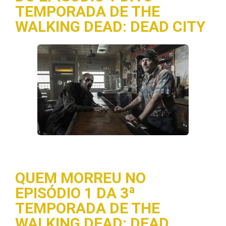
TEMPORADA DE THE
WALKING DEAD: DEAD CITY
QUEM MORREU NO
EPISÓDIO 1 DA 3ª
TEMPORADA DE THE
WALKING DEAD: DEAD