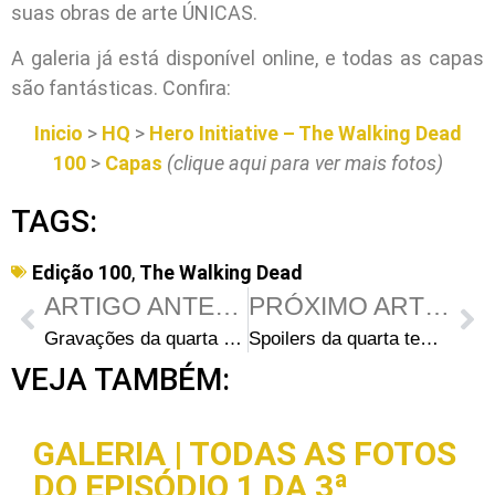
suas obras de arte ÚNICAS.
A galeria já está disponível online, e todas as capas
são fantásticas. Confira:
Inicio
>
HQ
>
Hero Initiative – The Walking Dead
100
>
Capas
(clique aqui para ver mais fotos)
TAGS:
Edição 100
,
The Walking Dead
ARTIGO ANTERIOR
PRÓXIMO ARTIGO
Gravações da quarta temporada na Avenida Dolly Nixon na terça-feira
Spoilers da quarta temporada de The Walking Dead: Título do episódio 4 e novidades no elenco
VEJA TAMBÉM:
GALERIA | TODAS AS FOTOS
DO EPISÓDIO 1 DA 3ª