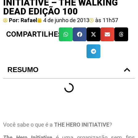
INITIATIVE – THE WALKING
DEAD EDIÇÃO 100
Por:
Rafael
4 de junho de 2013
às
11h57
COMPARTILHE:
RESUMO
Você sabe o que é a
THE HERO INITIATIVE
?
The Hero Initiative
é uma organização sem fins