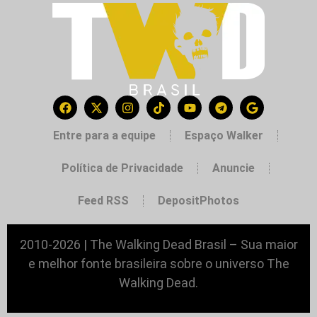
Entre para a equipe
Espaço Walker
Política de Privacidade
Anuncie
Feed RSS
DepositPhotos
2010-2026 | The Walking Dead Brasil – Sua maior
e melhor fonte brasileira sobre o universo The
Walking Dead.