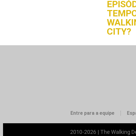
EPISÓD
TEMPO
WALKI
CITY?
Entre para a equipe
Esp
2010-2026 | The Walking De