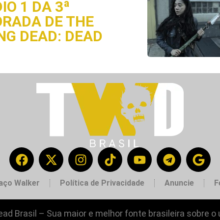
IO 1 DA 3ª
RADA DE THE
NG DEAD: DEAD
aço Walker
Política de Privacidade
Anuncie
F
ad Brasil – Sua maior e melhor fonte brasileira sobre o