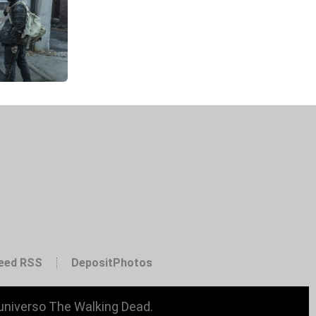
eed RSS
DepositPhotos
 universo The Walking Dead.