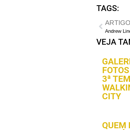
TAGS:
ARTIGO
VEJA TA
GALERI
FOTOS 
3ª TE
WALKI
CITY
QUEM 