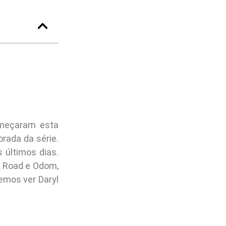
eçaram esta
rada da série.
últimos dias.
e Road e Odom,
emos ver Daryl