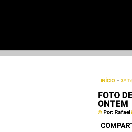
INÍCIO
–
3ª T
FOTO D
ONTEM
Por:
Rafael
COMPART