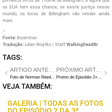
primeiros livros de Thorne de Billingham, e agora que
os EUA tem essa chance, se existe justiça nesse
mundo, os livros de Billingham vão vender ainda
mais.
–
Fonte:
Boomtron
Tradução:
Lilian Woytko / Staff
WalkingDeadBr
TAGS:
ARTIGO ANTERIOR
PRÓXIMO ARTIGO
Foto de Norman Reedus no Set de Gravação Ontem
Promo do Episódio 2×21 de “Harry’s Law” com Jon Bernthal
VEJA TAMBÉM:
GALERIA | TODAS AS FOTOS
DO EPISÓDIO 2 DA 3ª