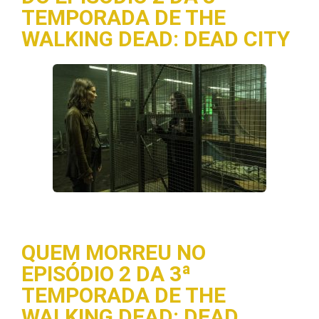
TEMPORADA DE THE
WALKING DEAD: DEAD CITY
QUEM MORREU NO
EPISÓDIO 2 DA 3ª
TEMPORADA DE THE
WALKING DEAD: DEAD