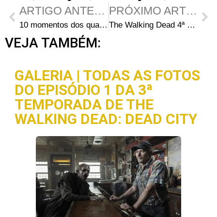
ARTIGO ANTERIOR
PRÓXIMO ARTIGO
10 momentos dos quadrinhos de The Walking Dead que mal podemos esperar para ver na Série de TV
The Walking Dead 4ª Temporada: Steven Yeun e Lauren Cohan prometem ‘mais amor e menos empurrões’ para Glenn e Maggie
VEJA TAMBÉM:
GALERIA | TODAS AS FOTOS
DO EPISÓDIO 1 DA 3ª
TEMPORADA DE THE
WALKING DEAD: DEAD CITY