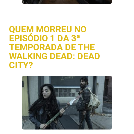
QUEM MORREU NO
EPISÓDIO 1 DA 3ª
TEMPORADA DE THE
WALKING DEAD: DEAD
CITY?