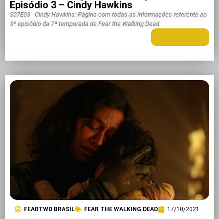
Episódio 3 – Cindy Hawkins
S07E03 - Cindy Hawkins: Página com todas as informações referente ao
3º episódio da 7ª temporada de Fear the Walking Dead.
LEIA MAIS +
FEARTWD BRASIL
FEAR THE WALKING DEAD
17/10/2021