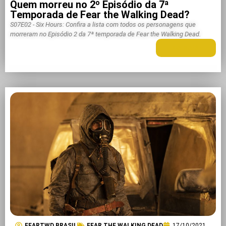
Quem morreu no 2º Episódio da 7ª
Temporada de Fear the Walking Dead?
S07E02 - Six Hours: Confira a lista com todos os personagens que
morreram no Episódio 2 da 7ª temporada de Fear the Walking Dead.
LEIA MAIS +
FEARTWD BRASIL
FEAR THE WALKING DEAD
17/10/2021