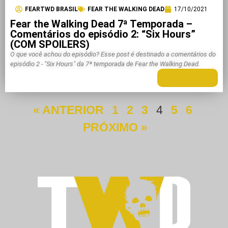
FEARTWD BRASIL
FEAR THE WALKING DEAD
17/10/2021
Fear the Walking Dead 7ª Temporada –
Comentários do episódio 2: “Six Hours”
(COM SPOILERS)
O que você achou do episódio? Esse post é destinado a comentários do
episódio 2 - "Six Hours" da 7ª temporada de Fear the Walking Dead.
LEIA MAIS +
« ANTERIOR
1
2
3
4
5
6
PRÓXIMO »