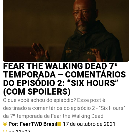
FEAR THE WALKING DEAD 7ª
TEMPORADA – COMENTÁRIOS
DO EPISÓDIO 2: “SIX HOURS”
(COM SPOILERS)
O que você achou do episódio? Esse post é
destinado a comentários do episódio 2 - "Six Hours"
da 7ª temporada de Fear the Walking Dead.
Por:
FearTWD Brasil
17 de outubro de 2021
às
11h07