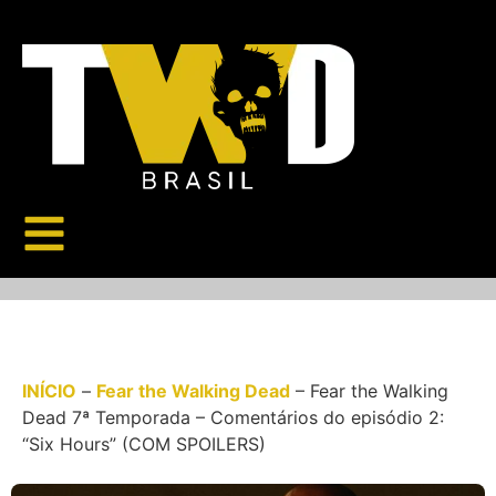
INÍCIO
–
Fear the Walking Dead
–
Fear the Walking
Dead 7ª Temporada – Comentários do episódio 2:
“Six Hours” (COM SPOILERS)