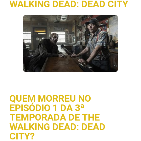
WALKING DEAD: DEAD CITY
QUEM MORREU NO
EPISÓDIO 1 DA 3ª
TEMPORADA DE THE
WALKING DEAD: DEAD
CITY?